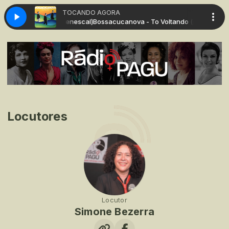
TOCANDO AGORA
Delanno & Roberto Menescal)
Bossacucanova - To Voltando (p.Monobloco
Locutores
Locutor
Simone Bezerra