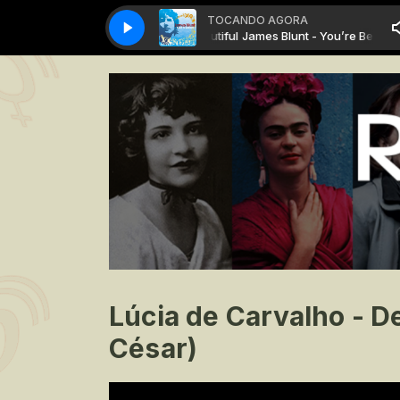
TOCANDO AGORA
James Blunt - You’re Beautiful
James Blunt - You’re Beautiful
Lúcia de Carvalho - D
César)