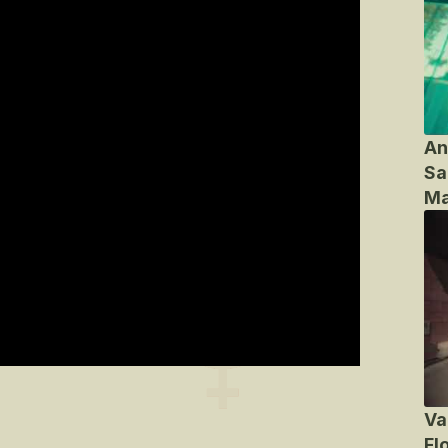
An
Sa
Ma
Va
Fl