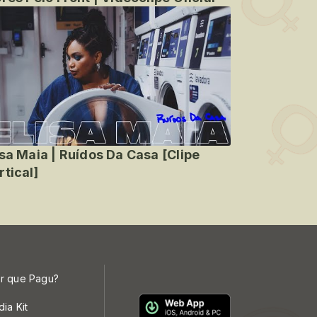
isa Maia | Ruídos Da Casa [Clipe
rtical]
r que Pagu?
dia Kit