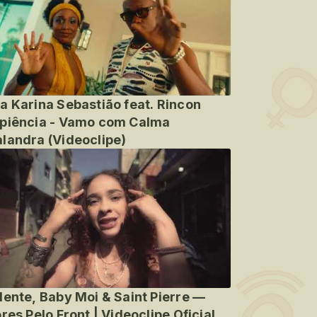
a Karina Sebastião feat. Rincon
piência - Vamo com Calma
landra (Videoclipe)
lente, Baby Moi & Saint Pierre —
ores Pelo Front | Videoclipe Oficial