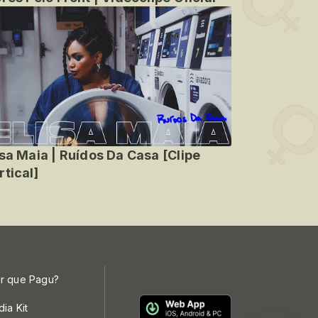
isa Maia | Ruídos Da Casa [Clipe
rtical]
r que Pagu?
dia Kit