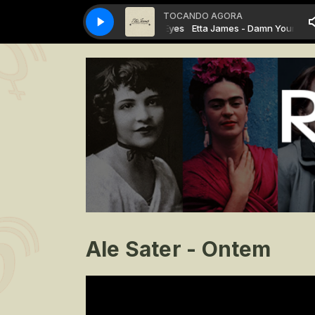
TOCANDO AGORA
Etta James - Damn Your Eyes
Etta James - Damn Your Eyes
Ale Sater - Ontem