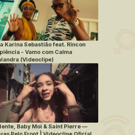
a Karina Sebastião feat. Rincon
piência - Vamo com Calma
landra (Videoclipe)
lente, Baby Moi & Saint Pierre —
ores Pelo Front | Videoclipe Oficial