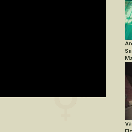
An
Sa
Ma
Va
Fl