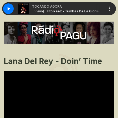
TOCANDO AGORA
bas De La Gloria (En vivo)
Fito Paez - Tumbas De La Gloria (En vivo)
Lana Del Rey - Doin’ Time