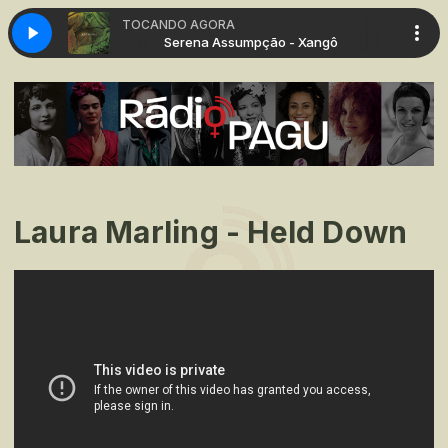
TOCANDO AGORA
o - Xangô
Serena Assumpção - Xangô
Laura Marling - Held Down