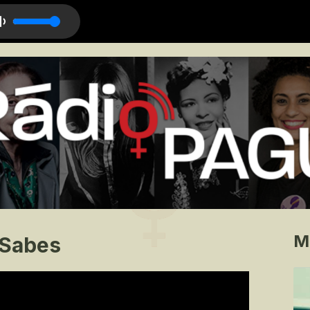
M
 Sabes