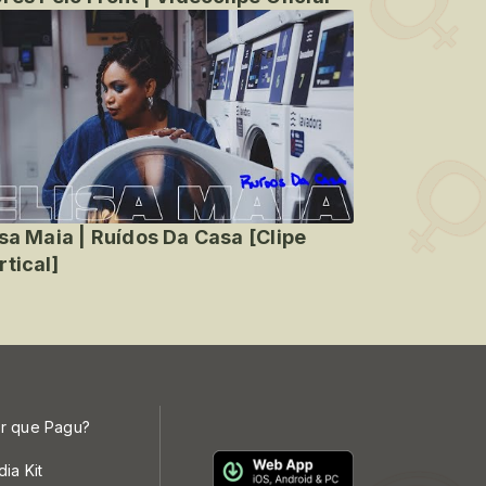
isa Maia | Ruídos Da Casa [Clipe
rtical]
r que Pagu?
dia Kit