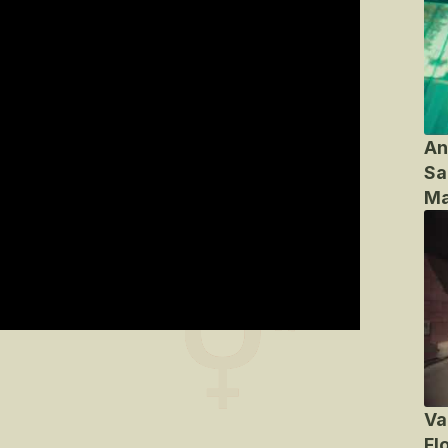
An
Sa
Ma
Va
Fl