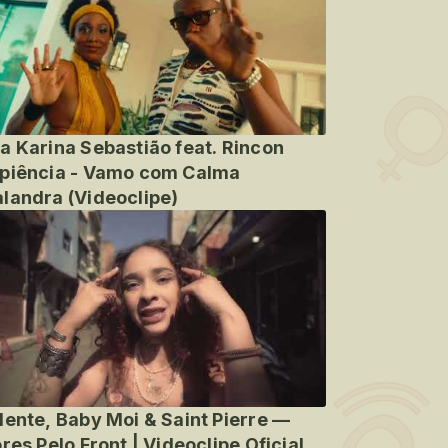
a Karina Sebastião feat. Rincon
piência - Vamo com Calma
landra (Videoclipe)
lente, Baby Moi & Saint Pierre —
ores Pelo Front | Videoclipe Oficial