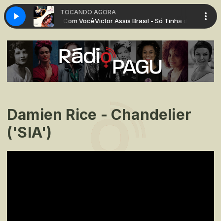
TOCANDO AGORA
il - Só Tinha de Ser Com Você
Victor Assis Brasil - Só Tinha de Ser Com V
Damien Rice - Chandelier
('SIA')