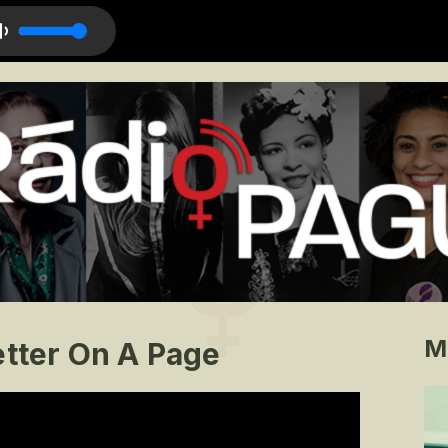
 Samba
M
etter On A Page