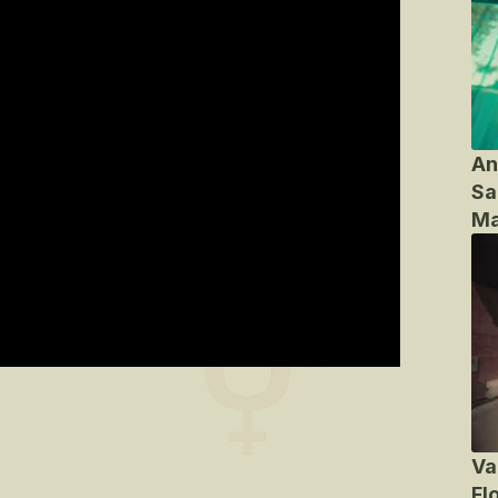
An
Sa
Ma
Va
Fl