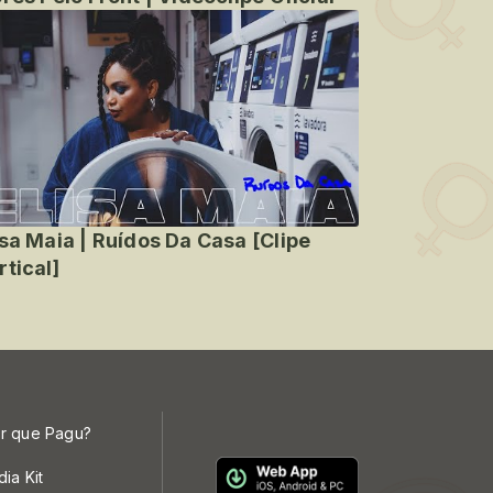
isa Maia | Ruídos Da Casa [Clipe
rtical]
r que Pagu?
dia Kit