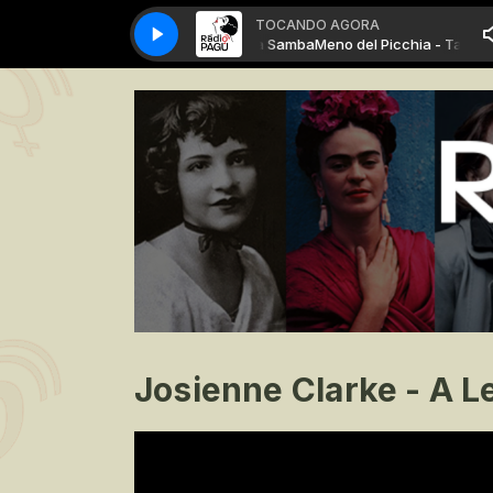
TOCANDO AGORA
Meno del Picchia - Tapioca Samba
Meno del Picchia - Tapioca
Josienne Clarke - A L