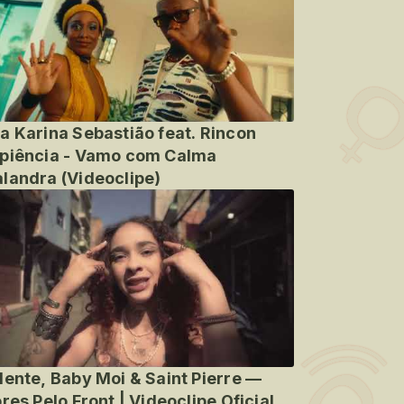
a Karina Sebastião feat. Rincon
piência - Vamo com Calma
landra (Videoclipe)
lente, Baby Moi & Saint Pierre —
ores Pelo Front | Videoclipe Oficial