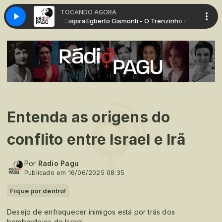
TOCANDO AGORA
- O Trenzinho do Caipira
Egberto Gismonti - O Trenzinho do Caipira
Entenda as origens do
conflito entre Israel e Irã
Por
Radio Pagu
Publicado em 16/06/2025 08:35
Fique por dentro!
Desejo de enfraquecer inimigos está por trás dos
bombardeios de Israel