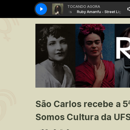
TOCANDO AGORA
Ruby Amanfu - Street Lights
Ruby Amanfu - Street Lights
São Carlos recebe a 5ª
Somos Cultura da UF