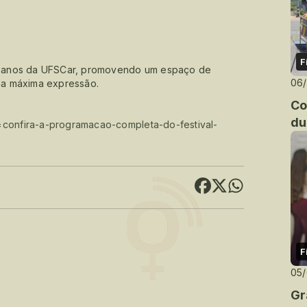
F
 55 anos da UFSCar, promovendo um espaço de
06
sua máxima expressão.
Co
du
=confira-a-programacao-completa-do-festival-
F
05
Gr