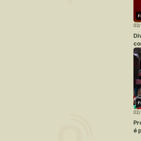
F
03
Di
co
F
02
Pr
é 