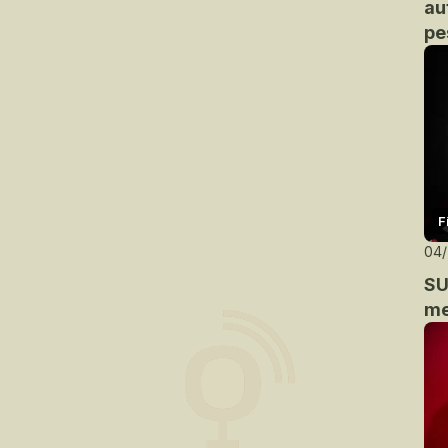
au
pe
F
04
SU
me