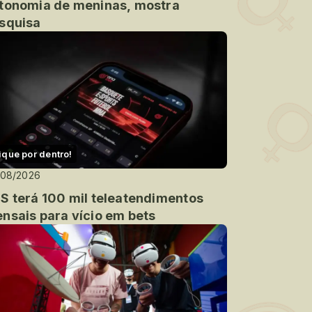
tonomia de meninas, mostra
squisa
ique por dentro!
/08/2026
S terá 100 mil teleatendimentos
nsais para vício em bets