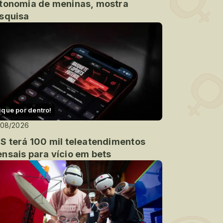
tonomia de meninas, mostra
squisa
ique por dentro!
/08/2026
S terá 100 mil teleatendimentos
nsais para vício em bets