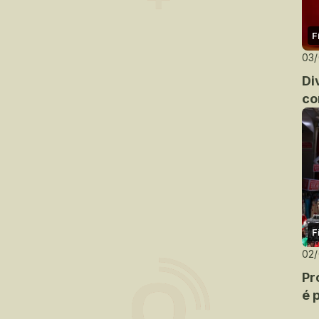
F
03
Di
co
F
02
Pr
é 