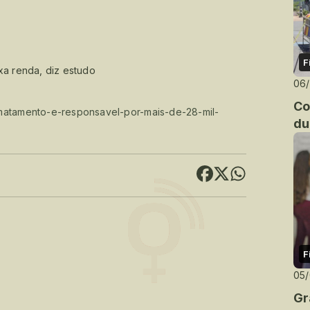
F
xa renda, diz estudo
06
Co
smatamento-e-responsavel-por-mais-de-28-mil-
du
F
05
Gr