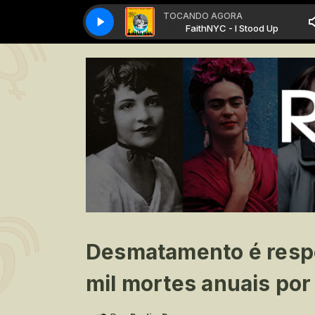
TOCANDO AGORA
FaithNYC - I Stood Up
FaithNYC - I Stood Up
Desmatamento é respo
mil mortes anuais por