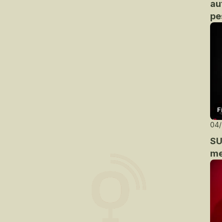
au
pe
F
04
SU
me