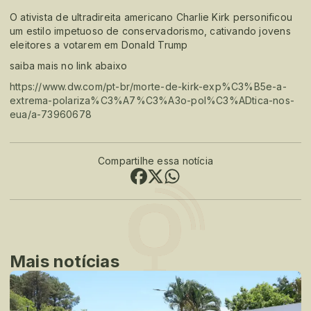
O ativista de ultradireita americano Charlie Kirk personificou
um estilo impetuoso de conservadorismo, cativando jovens
eleitores a votarem em Donald Trump
saiba mais no link abaixo
https://www.dw.com/pt-br/morte-de-kirk-exp%C3%B5e-a-
extrema-polariza%C3%A7%C3%A3o-pol%C3%ADtica-nos-
eua/a-73960678
Compartilhe essa notícia
Mais notícias