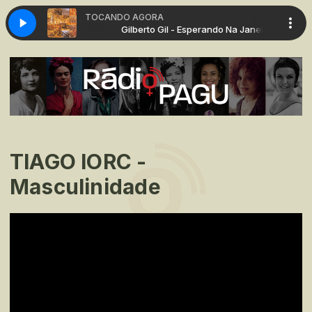
TOCANDO AGORA
sperando Na Janela
Gilberto Gil - Esperando Na Janela
TIAGO IORC -
Masculinidade