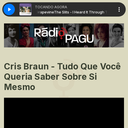
TOCANDO AGORA
eard It Through The Grapevine
The Slits - I Heard It Through The Grapevin
Cris Braun - Tudo Que Você
Queria Saber Sobre Si
Mesmo