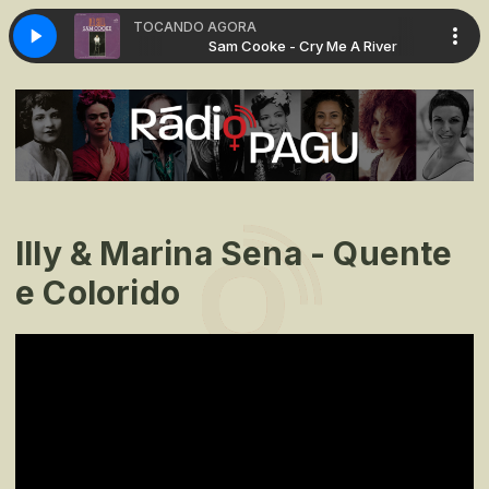
TOCANDO AGORA
Cry Me A River
Sam Cooke - Cry Me A River
Illy & Marina Sena - Quente
e Colorido