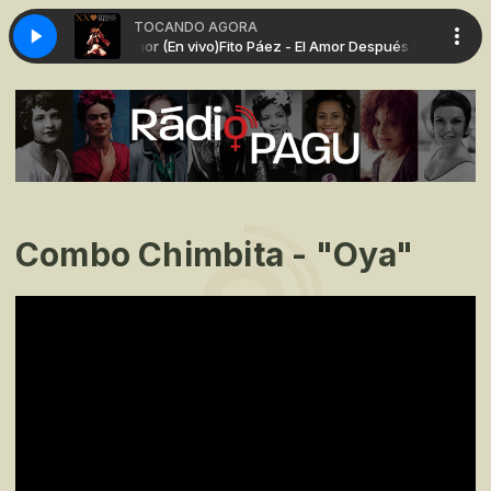
TOCANDO AGORA
mor Después Del Amor (En vivo)
Fito Páez - El Amor Después Del Amor (En v
Combo Chimbita - "Oya"