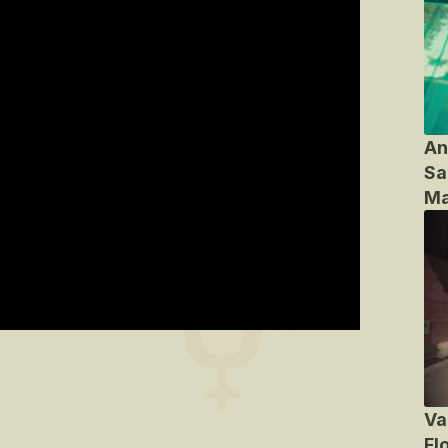
An
Sa
Ma
Va
Fl