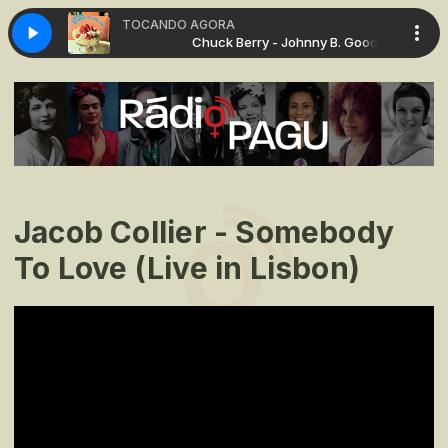
TOCANDO AGORA
- Johnny B. Goode
Chuck Berry - Johnny B. Goode
Jacob Collier - Somebody
To Love (Live in Lisbon)