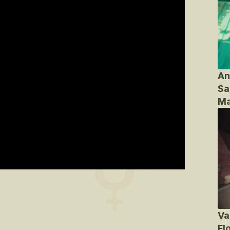
An
Sa
Ma
Va
Fl