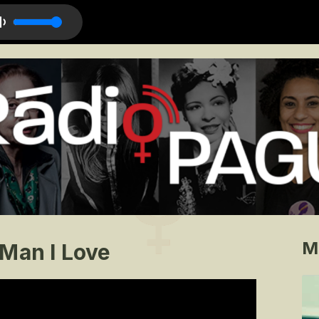
eimagined)
M
 Man I Love