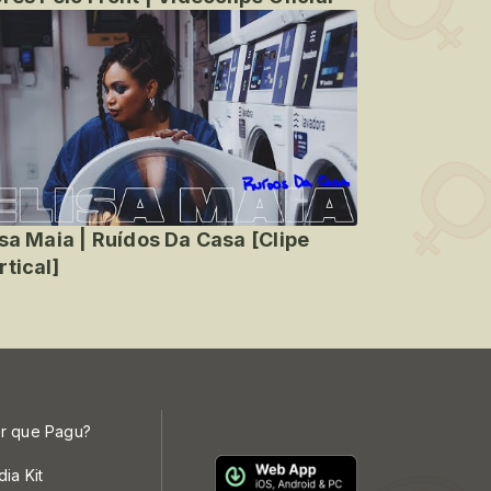
isa Maia | Ruídos Da Casa [Clipe
rtical]
r que Pagu?
dia Kit