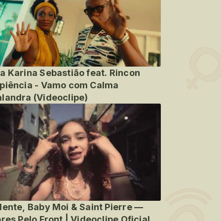
a Karina Sebastião feat. Rincon
piência - Vamo com Calma
landra (Videoclipe)
lente, Baby Moi & Saint Pierre —
ores Pelo Front | Videoclipe Oficial