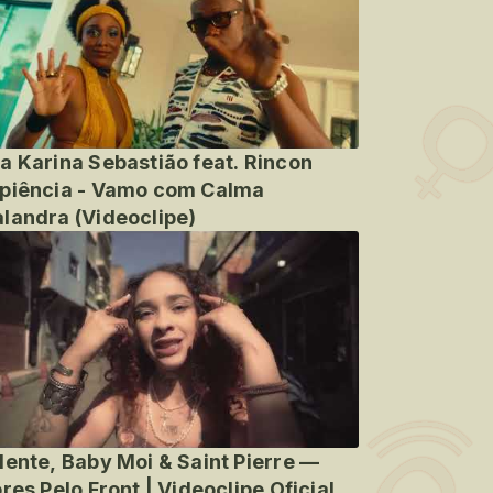
a Karina Sebastião feat. Rincon
piência - Vamo com Calma
landra (Videoclipe)
lente, Baby Moi & Saint Pierre —
ores Pelo Front | Videoclipe Oficial