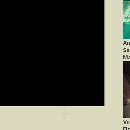
An
Sa
Ma
Va
Fl