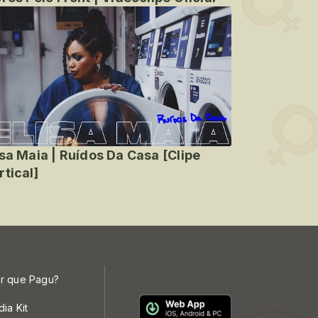
isa Maia | Ruídos Da Casa [Clipe
rtical]
r que Pagu?
dia Kit