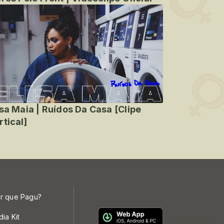
isa Maia | Ruídos Da Casa [Clipe
rtical]
r que Pagu?
dia Kit