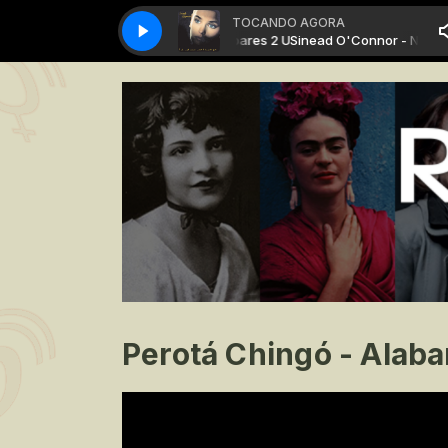
TOCANDO AGORA
Sinead O'Connor - Nothing Compares 2 U
Sinead O'Connor - Nothing
Perotá Chingó - Alaba