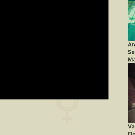
An
Sa
Ma
Va
Fl