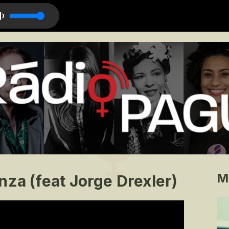
 Compares 2 U
M
nza (feat Jorge Drexler)