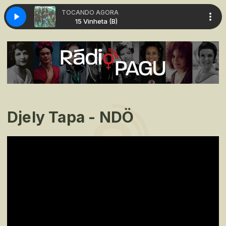
TOCANDO AGORA
inheta (B)
15 Vinheta (B)
Djely Tapa - NDÖ