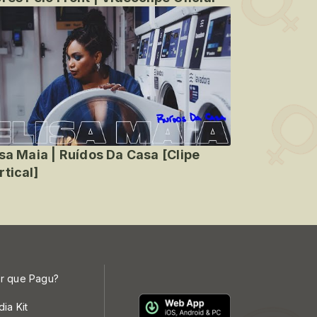
isa Maia | Ruídos Da Casa [Clipe
rtical]
r que Pagu?
dia Kit