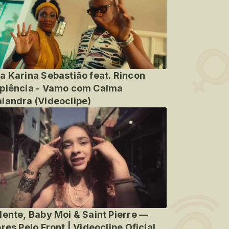
a Karina Sebastião feat. Rincon
piência - Vamo com Calma
landra (Videoclipe)
lente, Baby Moi & Saint Pierre —
ores Pelo Front | Videoclipe Oficial