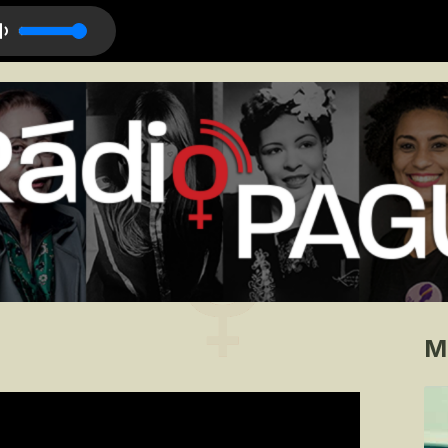
ia Evora)
M