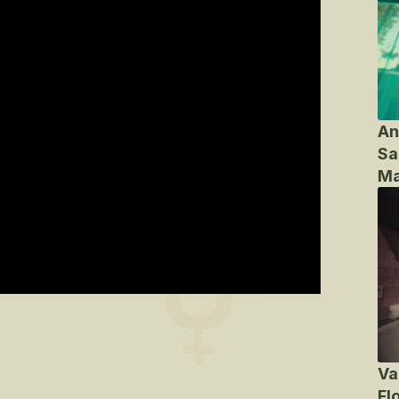
An
Sa
Ma
Va
Fl