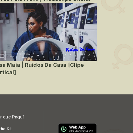
isa Maia | Ruídos Da Casa [Clipe
rtical]
r que Pagu?
dia Kit