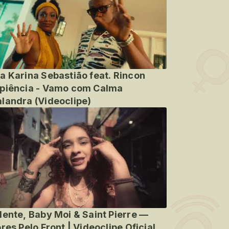
a Karina Sebastião feat. Rincon
piência - Vamo com Calma
landra (Videoclipe)
lente, Baby Moi & Saint Pierre —
ores Pelo Front | Videoclipe Oficial