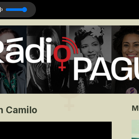
M
n Camilo