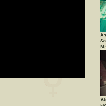
An
Sa
Ma
Va
Fl