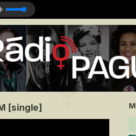
er Que Eu Vá
M
 [single]