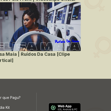
isa Maia | Ruídos Da Casa [Clipe
rtical]
r que Pagu?
dia Kit