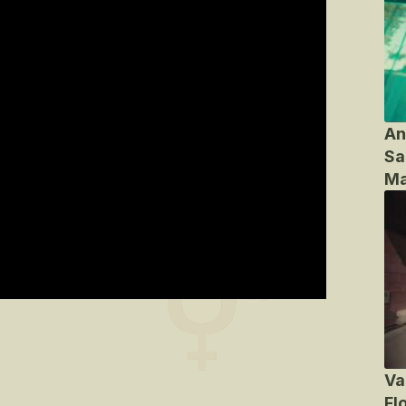
An
Sa
Ma
Va
Fl