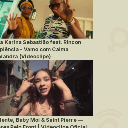
a Karina Sebastião feat. Rincon
piência - Vamo com Calma
landra (Videoclipe)
lente, Baby Moi & Saint Pierre —
ores Pelo Front | Videoclipe Oficial