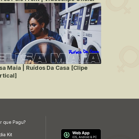
isa Maia | Ruídos Da Casa [Clipe
rtical]
r que Pagu?
dia Kit