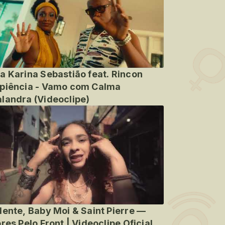
a Karina Sebastião feat. Rincon
piência - Vamo com Calma
landra (Videoclipe)
lente, Baby Moi & Saint Pierre —
ores Pelo Front | Videoclipe Oficial