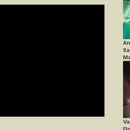
An
Sa
Ma
Va
Fl