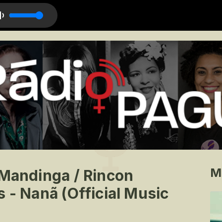
s
M
 Mandinga / Rincon
 - Nanã (Official Music