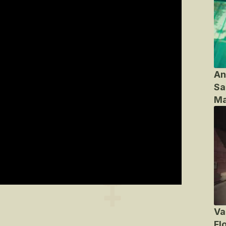
An
Sa
Ma
Va
Fl