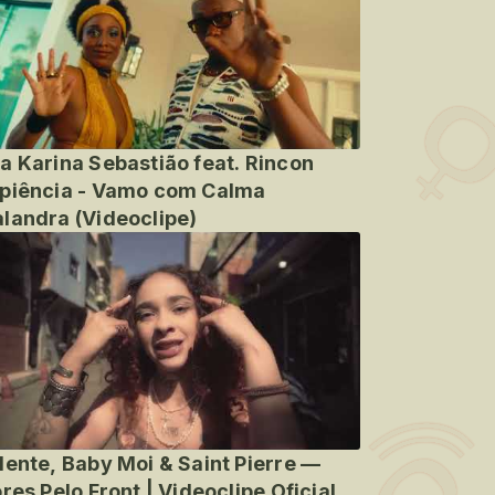
a Karina Sebastião feat. Rincon
piência - Vamo com Calma
landra (Videoclipe)
lente, Baby Moi & Saint Pierre —
ores Pelo Front | Videoclipe Oficial