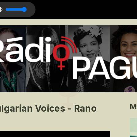
Lírico
M
lgarian Voices - Rano