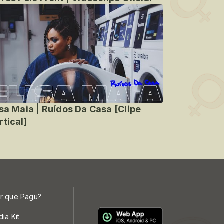
isa Maia | Ruídos Da Casa [Clipe
rtical]
r que Pagu?
dia Kit