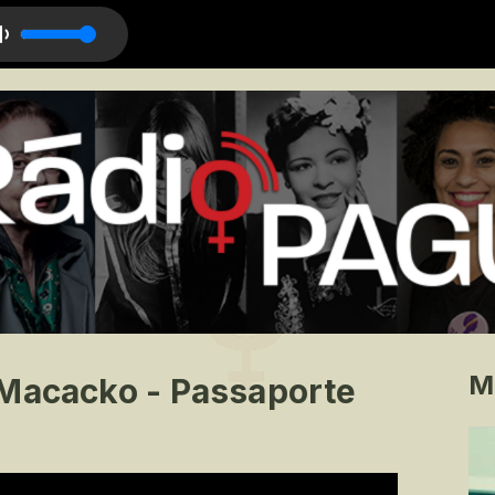
he Pagans (feat. Beck)
M
 Macacko - Passaporte