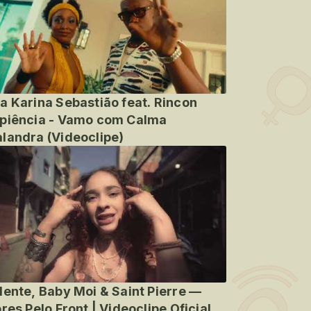
a Karina Sebastião feat. Rincon
piência - Vamo com Calma
landra (Videoclipe)
lente, Baby Moi & Saint Pierre —
ores Pelo Front | Videoclipe Oficial