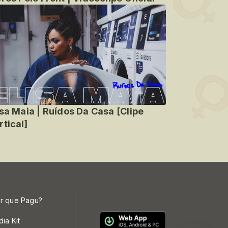
isa Maia | Ruídos Da Casa [Clipe
rtical]
r que Pagu?
dia Kit