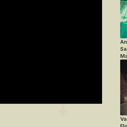
An
Sa
Ma
Va
Fl