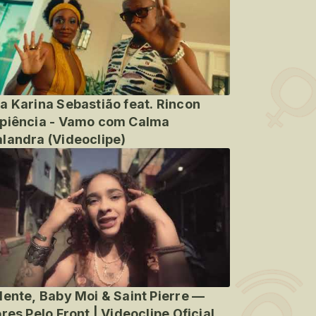
a Karina Sebastião feat. Rincon
piência - Vamo com Calma
landra (Videoclipe)
lente, Baby Moi & Saint Pierre —
ores Pelo Front | Videoclipe Oficial