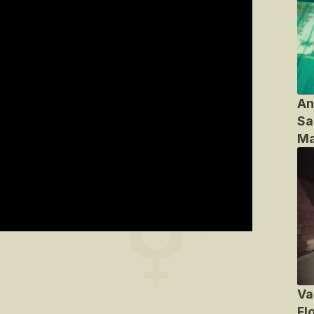
An
Sa
Ma
Va
Fl