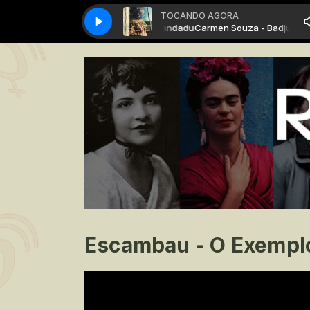
TOCANDO AGORA
Carmen Souza - Badju Mandadu
Carmen Souza - Badju Mand
Escambau - O Exemplo