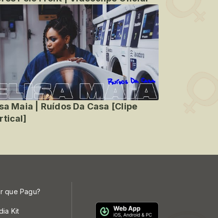
isa Maia | Ruídos Da Casa [Clipe
rtical]
r que Pagu?
dia Kit