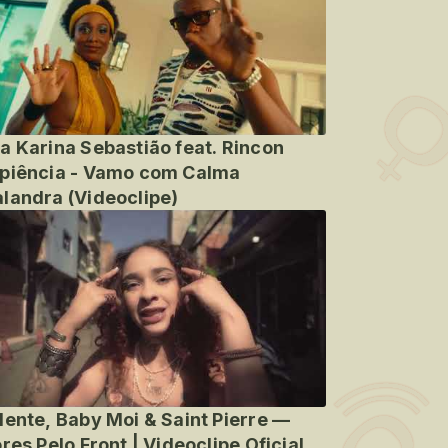
a Karina Sebastião feat. Rincon
piência - Vamo com Calma
landra (Videoclipe)
lente, Baby Moi & Saint Pierre —
ores Pelo Front | Videoclipe Oficial