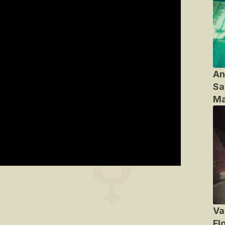
An
Sa
Ma
Va
Fl