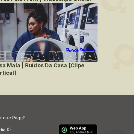
isa Maia | Ruídos Da Casa [Clipe
rtical]
r que Pagu?
dia Kit