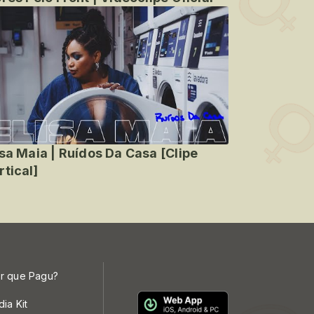
isa Maia | Ruídos Da Casa [Clipe
rtical]
r que Pagu?
dia Kit