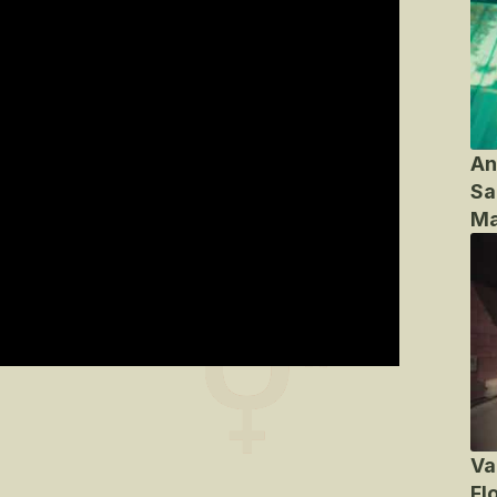
An
Sa
Ma
Va
Fl