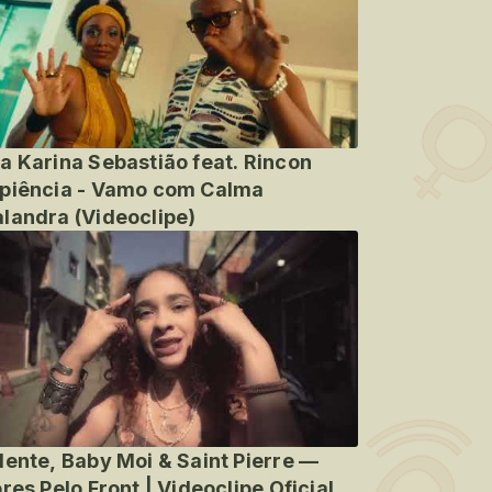
a Karina Sebastião feat. Rincon
piência - Vamo com Calma
landra (Videoclipe)
lente, Baby Moi & Saint Pierre —
ores Pelo Front | Videoclipe Oficial