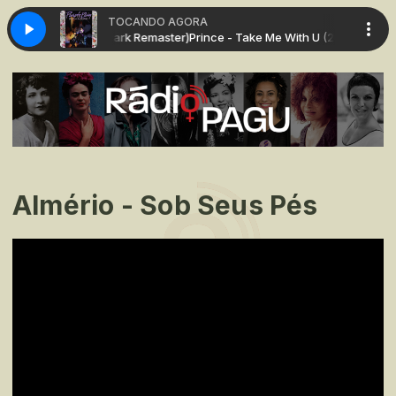
TOCANDO AGORA
h U (2015 Paisley Park Remaster)
Prince - Take Me With U (2015 Paisley P
Almério - Sob Seus Pés