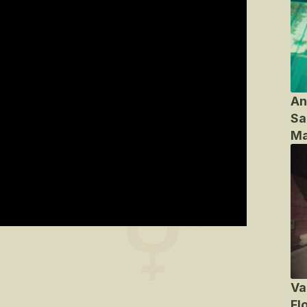
An
Sa
Ma
Va
Fl