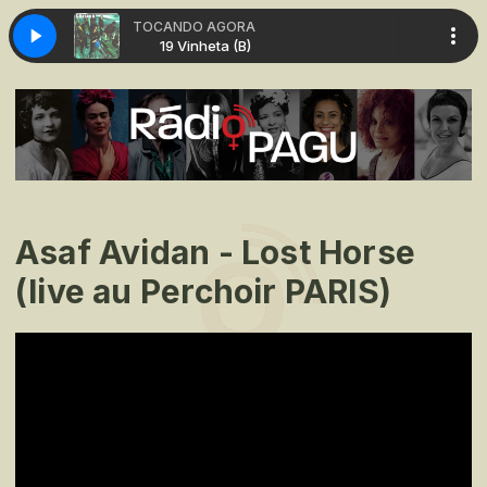
TOCANDO AGORA
nheta (B)
19 Vinheta (B)
Asaf Avidan - Lost Horse
(live au Perchoir PARIS)