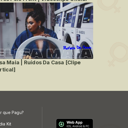
isa Maia | Ruídos Da Casa [Clipe
rtical]
r que Pagu?
dia Kit