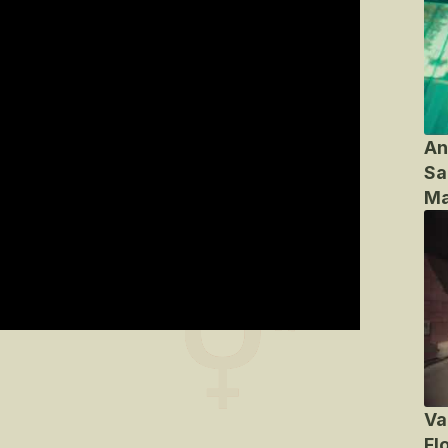
An
Sa
Ma
Va
Fl