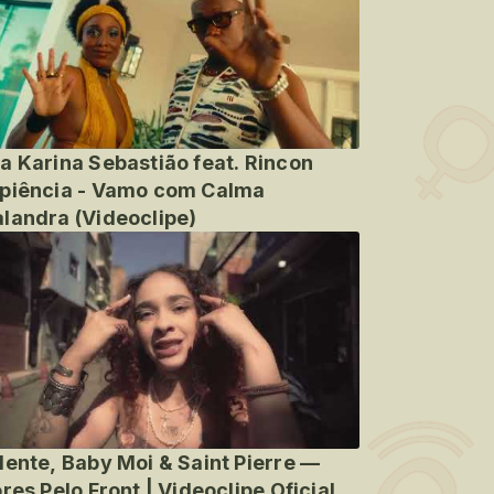
a Karina Sebastião feat. Rincon
piência - Vamo com Calma
landra (Videoclipe)
lente, Baby Moi & Saint Pierre —
ores Pelo Front | Videoclipe Oficial