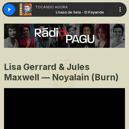
TOCANDO AGORA
a - El Payande
Lhasa de Sela - El Payande
Lisa Gerrard & Jules
Maxwell — Noyalain (Burn)