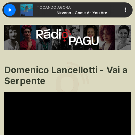
TOCANDO AGORA
me As You Are
Nirvana - Come As You Are
Domenico Lancellotti - Vai a
Serpente