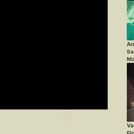
An
Sa
Ma
Va
Fl