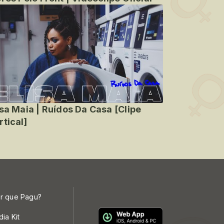
isa Maia | Ruídos Da Casa [Clipe
rtical]
r que Pagu?
dia Kit