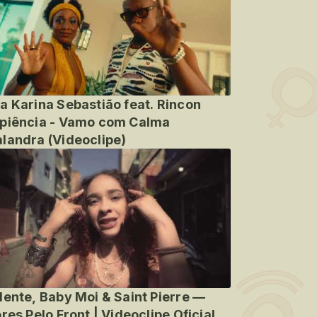
a Karina Sebastião feat. Rincon
piência - Vamo com Calma
landra (Videoclipe)
lente, Baby Moi & Saint Pierre —
ores Pelo Front | Videoclipe Oficial