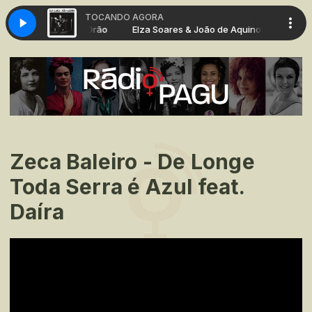
TOCANDO AGORA
 João de Aquino - Drão
Elza Soares & João de Aquino - Drão
Zeca Baleiro - De Longe
Toda Serra é Azul feat.
Daíra