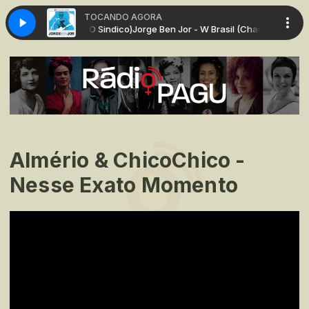
TOCANDO AGORA
 - W Brasil (Chama O Sindico)
Jorge Ben Jor - W Brasil (Chama O Sindico)
Almério & ChicoChico -
Nesse Exato Momento